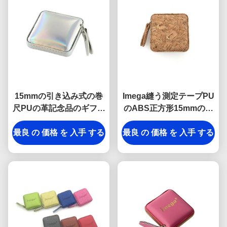
15mmの引き込み式の巻
Imega縫う測定テープPU
尺PUの革記念品のギフト
のABS正方形15mmの記
のゼリー色
念品のギフト
最良 の 価格 を 入手 する
最良 の 価格 を 入手 する