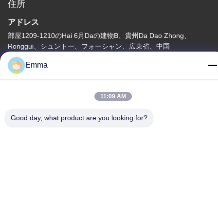
住所
アドレス
部屋1209-1210のHai 6月Daの建物B、貴州Da Dao Zhong、
Ronggui、シュントー、フォーシャン、広東省、中国
Emma
テレ
86-15816904632
11:09 AM
Good day, what product are you looking for?
プライバシーポリシー
|
地図
中国 良質 金属のKeychainのホールダー サプライヤー。Copyright
© -2026 SHUNDE IMEGA COMPANY LIMITED IMEGA
CO.,LIMITED すべての権利は保護されています.