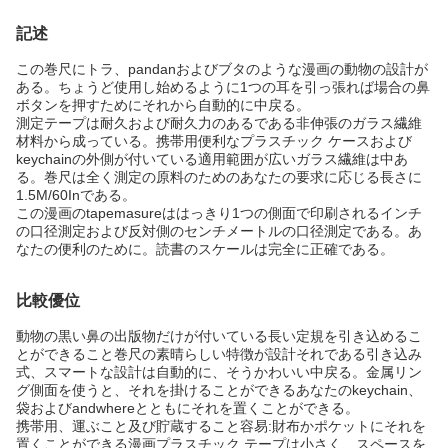
記述
この巻尺にトラ、pandanおよびブタのような漫画の動物の設計が
ある。ちょうど使用し始めるように1つの耳を引っ張れば場合の鼻
ボタンを押すためにそれから自動的に中戻る。
測定テープは耐久および耐久力のあるである非伸張のガラス繊維
材料から成っている。携帯用便利なプラスチック ケースおよび
keychainの外側が付いている適用範囲が広いガラス繊維は中あ
る。巻尺は全く測定の原料のためのあなたの要求に応じる長さに
1.5M/60Inである。
この漫画のtapemasureははっきり1つの側面で印刷されるインチ
の口径測定および反対側のセンチメートルの口径測定である。あ
なたの便利のために。読書のスケールは完全に正確である。
比較優位
動物の黒い鼻の出版物だけが付いている長い定規を引き込めるこ
とができること巻尺の素晴らしい特徴が設計それである引き込み
式、スマートな設計は自動的に、そうかわいい中戻る。金属リン
グ側面を使うと、それを掛けることができるあなたのkeychain、
袋およびandwhereとともにそれを置くことができる。
携帯用、運ぶこと及び貯蔵すること容易:財布かポケットにそれを
置くことができる漫画プラスチック テープは小さく、スペースを