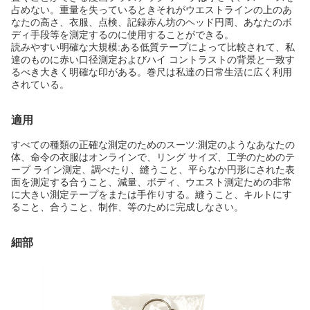
占めない。重量を失っているときそれがウエストラインの上のあ
なたの高さ、衣服、点検、記録赤ん坊のヘッド円周、あなたのボ
ディ手段等を測定するのに使用することができる。
読みやすい明確な大規模:ある低質テープによって比較されて、私
達のものに赤い口径測定およびハイ コントラストの背景と一致す
るべき大きく明確な印がある。巻尺は私達の日常生活に広く利用
されている。
適用
すべての種類の正確な測定のためのスーツ:測定のようなあなたの
体、命令の衣服はオンラインで、リング サイズ、工学のためのテ
ープ ライン測定、調べたり、縫うこと、平らなか円形にされた表
面を測定する合うこと、減量、ボディ、ウエスト測定ための非常
に大きい測定テープをまたは手作りする。縫うこと、キルトにす
ること、合うこと、制作、等のために完成しなさい。
細部