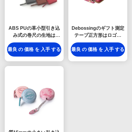
ABS PUの革小型引き込
Debossingのギフト測定
み式の巻尺の生地は
テープ正方形はロゴの
Debossingのロゴの記念
ABS PUを浮彫りにした
最良 の 価格 を 入手 する
品を織る
最良 の 価格 を 入手 する