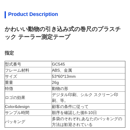
Product Description
かわいい動物の引き込み式の巻尺のプラスチ
ック テーラー測定テープ
指定
型式番号
GC545
フレーム材料
ABS、金属
サイズ
53*60*13mm
重量
26g
特徴
動物の形
デジタル印刷、シルク スクリーン印
ロゴの効果
刷、等。
Color&design
顧客の条件に従って
サンプル時間
順序を確認した後8-10日
多袋のそれぞれ;あなたのパッキングの
パッキング
方法は歓迎されている