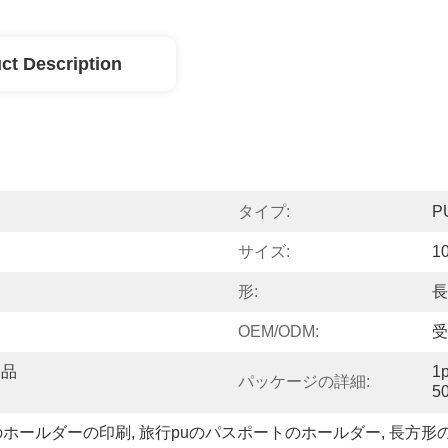
ct Description
タイプ:
P
サイズ:
1
形:
長
OEM/ODM:
受
念品
1
パッケージの詳細:
5
のホールダーの印刷
, 
旅行puのパスポートのホールダー
, 
長方形