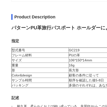
Product Description
パターンPU革旅行パスポート ホールダー
指定
型式番号
GC219
フレーム材料
PUの革
サイズ
106*150*14mm
重量
16g
形
長方形
Color&design
顧客の条件に従って
サンプル時間
順序を確認した後5-8日
パッキング
多袋のそれぞれは、あな
記述
·
、耐久革、柔らかくおよび細い成っている、良質PUからこの項