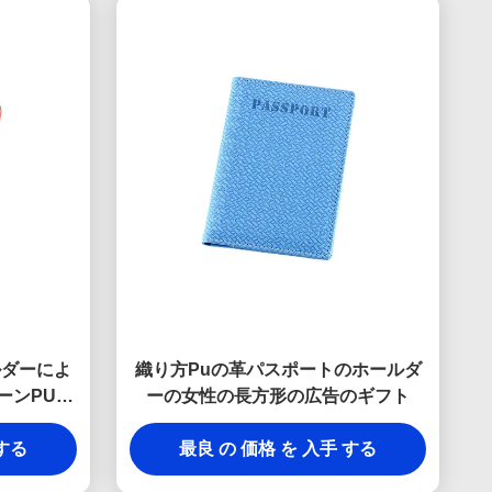
ルダーによ
織り方Puの革パスポートのホールダ
ーンPUの
ーの女性の長方形の広告のギフト
 する
最良 の 価格 を 入手 する