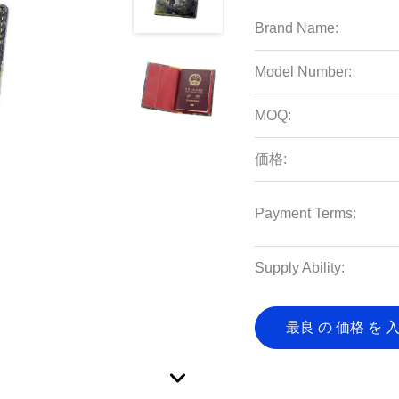
Brand Name:
Model Number:
MOQ:
価格:
Payment Terms:
Supply Ability:
最良 の 価格 を 