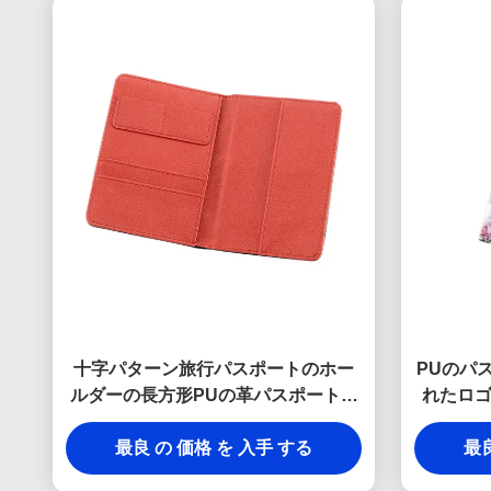
十字パターン旅行パスポートのホー
PUのパ
ルダーの長方形PUの革パスポートの
れたロ
ホールダー
ポー
最良 の 価格 を 入手 する
最良