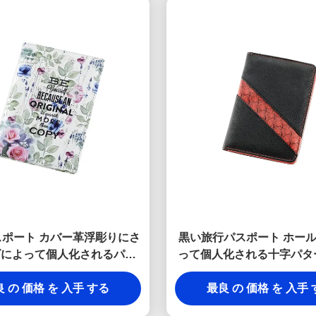
スポート カバー革浮彫りにさ
黒い旅行パスポート ホー
ゴによって個人化されるパス
って個人化される十字パタ
トの札入れを印刷する旅行
革
 の 価格 を 入手 する
最良 の 価格 を 入手