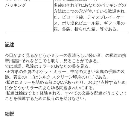
パッキング
多袋のそれぞれ;あなたのパッキングの
方法はこつの穴が付いている歓迎され
た、ビロード袋、ディスプレイ・ケー
ス、ポリ塩化ビニール箱、ギフト用の
箱、多袋、折られた箱、等である。
記述
今日がよく見るかどうかミラーの素晴らしい軽い音、の私達の携
帯用設計それをどこでも取り、見ることができる。
では単語、私達のミラーのあなたの美を見る。
·
正方形の金属のポケット ミラー、中間の大きい金属の手紙の装
飾。表面のロゴはシルク スクリーン印刷のロゴである。
·
私達にミラーを詰める前にQCがあったり、および点検するため
にかどうかミラーのあらゆる問題きれいにする。
·
私達は輸出でよく経験される。すべての文書を配達がうまくいく
ことを保障するために扱うのを助けなさい。
細部