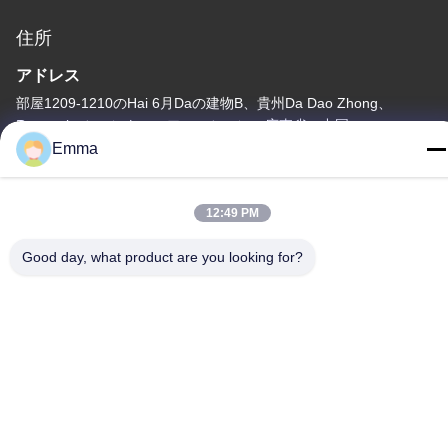
住所
アドレス
部屋1209-1210のHai 6月Daの建物B、貴州Da Dao Zhong、
Ronggui、シュントー、フォーシャン、広東省、中国
Emma
テレ
86-15816904632
12:49 PM
Good day, what product are you looking for?
プライバシーポリシー
|
地図
中国 良質 金属のKeychainのホールダー サプライヤー。Copyright
© -2026 SHUNDE IMEGA COMPANY LIMITED IMEGA
CO.,LIMITED すべての権利は保護されています.