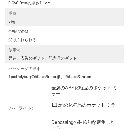
6.0x6.0cmの厚さ1.1cm。
重量:
56g
OEM/ODM:
受け入れられる
使用法:
昇進、広告のギフト、記念品のギフト
パッケージの詳細:
1pc/polybagの50pcs/inner箱、250pcs/carton。
金属のABS化粧品のポケット ミ
ラー
, 
1.1cmの化粧品のポケット ミラ
ハイライト:
ー
, 
Debossingの装飾的な密集した
ミラー