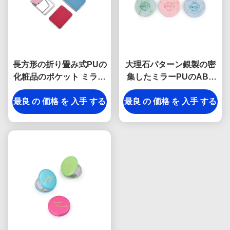
長方形の折り畳み式PUの
大理石パターン銀製の密
化粧品のポケット ミラー
集したミラーPUのABS
11mm厚く小さい旅行ミ
10mm厚さの折り畳み式
最良 の 価格 を 入手 する
ラー
最良 の 価格 を 入手 する
の構造ミラー