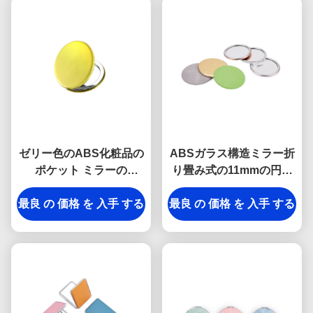
ゼリー色のABS化粧品の
ABSガラス構造ミラー折
ポケット ミラーの
り畳み式の11mmの円形
Debossing 10mmの厚さ
密集したミラーのロゴPU
最良 の 価格 を 入手 する
小さい手ミラー
最良 の 価格 を 入手 する
の革