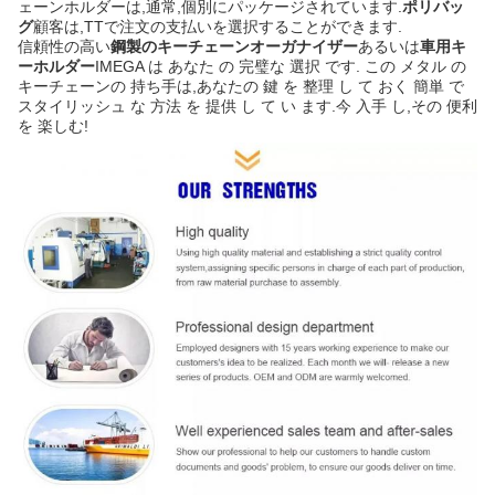
ェーンホルダーは,通常,個別にパッケージされています.
ポリバッ
グ
顧客は,TTで注文の支払いを選択することができます.
信頼性の高い
鋼製のキーチェーンオーガナイザー
あるいは
車用キ
ーホルダー
IMEGA は あなた の 完璧な 選択 です. この メタル の
キーチェーンの 持ち手は,あなたの 鍵 を 整理 し て おく 簡単 で
スタイリッシュ な 方法 を 提供 し て い ます.今 入手 し,その 便利
を 楽しむ!