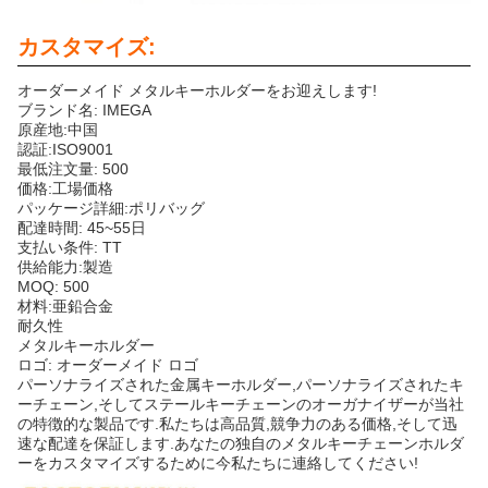
カスタマイズ:
オーダーメイド メタルキーホルダーをお迎えします!
ブランド名: IMEGA
原産地:中国
認証:ISO9001
最低注文量: 500
価格:工場価格
パッケージ詳細:ポリバッグ
配達時間: 45~55日
支払い条件: TT
供給能力:製造
MOQ: 500
材料:亜鉛合金
耐久性
メタルキーホルダー
ロゴ: オーダーメイド ロゴ
パーソナライズされた金属キーホルダー,パーソナライズされたキ
ーチェーン,そしてステールキーチェーンのオーガナイザーが当社
の特徴的な製品です.私たちは高品質,競争力のある価格,そして迅
速な配達を保証します.あなたの独自のメタルキーチェーンホルダ
ーをカスタマイズするために今私たちに連絡してください!