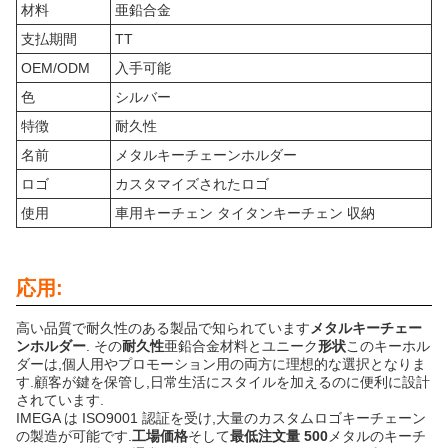
材料
亜鉛合金
支払期間
TT
OEM/ODM
入手可能
色
シルバー
特徴
耐久性
名前
メタルキーチェーンホルダー
ロゴ
カスタマイズされたロゴ
使用
車用キーチェン タイタンキーチェン 収納
応用:
高い品質で耐久性のある製品で知られています
メタルキーチェー
ンホルダー
. その
耐久性
亜鉛合金材料とユニーク
形状
このキーホル
ダーは,個人用やプロモーション用の両方に理想的な選択となりま
す.顧客が鍵を保管し,日常生活にスタイルを加えるのに便利に設計
されています.
IMEGA は ISO9001 認証を受け,大量のカスタムロゴキーチェーン
の製造が可能です.
工場価格
そして
最低注文量 500
メタルのキーチ