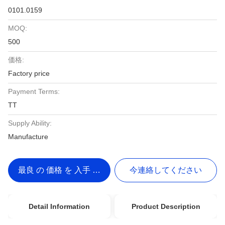
0101.0159
MOQ:
500
価格:
Factory price
Payment Terms:
TT
Supply Ability:
Manufacture
最良 の 価格 を 入手 する
今連絡してください
Detail Information
Product Description