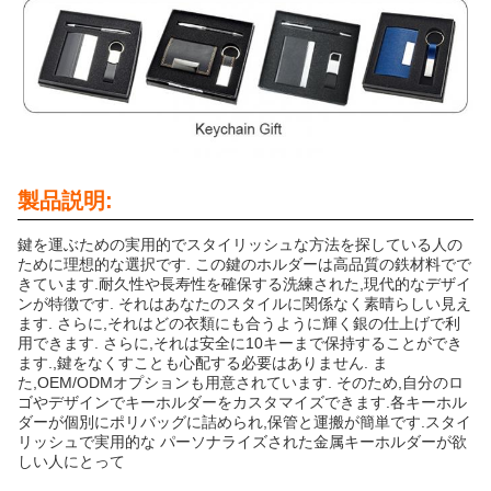
製品説明:
鍵を運ぶための実用的でスタイリッシュな方法を探している人の
ために理想的な選択です. この鍵のホルダーは高品質の鉄材料でで
きています.耐久性や長寿性を確保する洗練された,現代的なデザイ
ンが特徴です. それはあなたのスタイルに関係なく素晴らしい見え
ます. さらに,それはどの衣類にも合うように輝く銀の仕上げで利
用できます. さらに,それは安全に10キーまで保持することができ
ます.,鍵をなくすことも心配する必要はありません. ま
た,OEM/ODMオプションも用意されています. そのため,自分のロ
ゴやデザインでキーホルダーをカスタマイズできます.各キーホル
ダーが個別にポリバッグに詰められ,保管と運搬が簡単です.スタイ
リッシュで実用的な パーソナライズされた金属キーホルダーが欲
しい人にとって