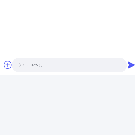
サポートとサービス
私たちは,私たちの金属キーチェーンのホルダーのためのサポート
とサービスを提供します. あなたが質問または援助を必要とする場
合は,私達に連絡してください,我々は喜んで助けるでしょう.
Photo
私たちは,金属キーチェンホルダーに1年間の全保証を提供してい
ます.この時間枠内で製品が故障した場合,私たちと連絡してくださ
Video Call
い.我々は喜んで修理または交換します.
私たちは,金属キーチェインホルダーに30日間の金銭返済保証を提
Audio Call
供しています.あなたがあなたの製品に満足していない場合は,この
時間枠内で私たちと連絡してください.そして我々は喜んで完全な