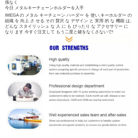
係なく
今日 メタルキーチェーンホルダーを入手
IMEGA の メタル キーチェーン ハーダー を 使い,キーホルダー の
組織 を 向上 さ せる.その 贅沢 な デザイン と 実用 的 な 機能 は,
どんな スタイリッシュ な 人 に も ぴったり な アクセサリー に
なり ます.今すぐ注文して もう二度と鍵をなくさないで!