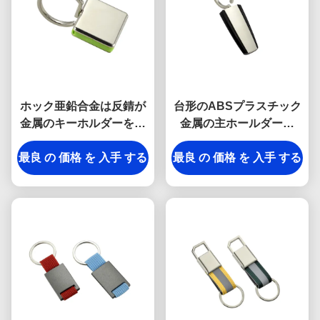
ホック亜鉛合金は反錆が
台形のABSプラスチック
金属のキーホルダーを刻
金属の主ホールダーの
んだKeychainのホールダ
Keychainsの銀製の電気
最良 の 価格 を 入手 する
ーのスナップに金属をか
最良 の 価格 を 入手 する
めっき
ぶせる