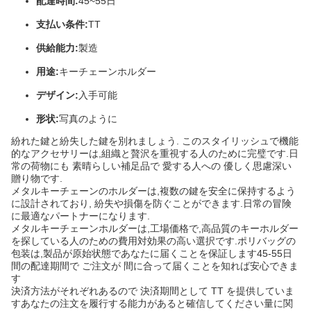
配達時間:
45~55日
支払い条件:
TT
供給能力:
製造
用途:
キーチェーンホルダー
デザイン:
入手可能
形状:
写真のように
紛れた鍵と紛失した鍵を別れましょう. このスタイリッシュで機能
的なアクセサリーは,組織と贅沢を重視する人のために完璧です.日
常の荷物にも 素晴らしい補足品で 愛する人への 優しく思慮深い
贈り物です.
メタルキーチェーンのホルダーは,複数の鍵を安全に保持するよう
に設計されており, 紛失や損傷を防ぐことができます.日常の冒険
に最適なパートナーになります.
メタルキーチェーンホルダーは,工場価格で,高品質のキーホルダー
を探している人のための費用対効果の高い選択です.ポリバッグの
包装は,製品が原始状態であなたに届くことを保証します45-55日
間の配達期間で ご注文が 間に合って届くことを知れば安心できま
す
決済方法がそれぞれあるので 決済期間として TT を提供していま
すあなたの注文を履行する能力があると確信してください量に関