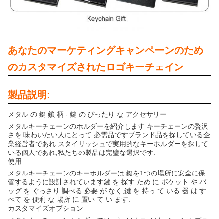
あなたのマーケティングキャンペーンのため
のカスタマイズされたロゴキーチェイン
製品説明:
メタル の 鍵 鎖 柄 - 鍵 の ぴったり な アクセサリー
メタルキーチェーンのホルダーを紹介します キーチェーンの贅沢
さを 味わいたい人にとって 必需品ですブランド品を探している企
業経営者であれ スタイリッシュで実用的なキーホルダーを探して
いる個人であれ,私たちの製品は完璧な選択です.
使用
メタルキーチェーンのキーホルダーは 鍵を1つの場所に安全に保
管するように設計されています鍵 を 探す ため に ポケット や バ
ッグ を ぐっさり 調べる 必要 が なく,鍵 を 持っ て いる 器 は す
べて を 便利 な 場所 に 置い て い ます.
カスタマイズオプション