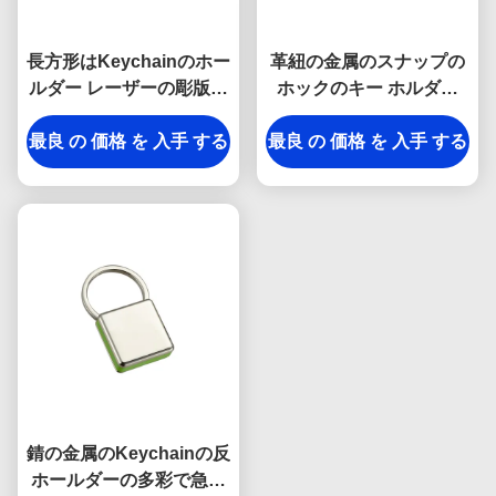
長方形はKeychainのホー
革紐の金属のスナップの
ルダー レーザーの彫版の
ホックのキー ホルダー
キャンバスの記念品のギ
9mmの厚さの明るいキャ
最良 の 価格 を 入手 する
フトに金属をかぶせる
最良 の 価格 を 入手 する
ンバスの主ホールダーの
記念品
錆の金属のKeychainの反
ホールダーの多彩で急な