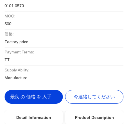
0101.0570
MOQ:
500
価格:
Factory price
Payment Terms:
TT
Supply Ability:
Manufacture
最良 の 価格 を 入手 する
今連絡してください
Detail Information
Product Description