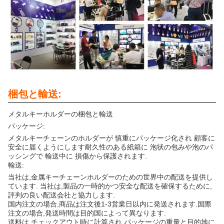
梱包と輸送:
メタルキーホルダーの梱包と輸送
パッケージ:
メタルキーチェーンのホルダーが 慎重にパッケージ化され 顧客に
安全に届くようにします耐久性のある紙箱に 泡状の包みや泡のパ
ッシングで 輸送中に 損傷から保護されます.
輸送:
当社は,金属キーチェーンホルダーのための世界中の配送を提供し
ています. 当社は,製品の一時的かつ安全な配送を確保するために,
評判の良い配送会社と協力します.
国内注文の場合,商品は注文後1-3営業日以内に発送されます.国際
注文の場合,発送時間は目的国によって異なります.
送料は,チェックアウト時に計算され,パッケージの重量と目的地に