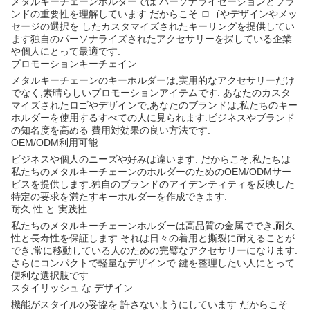
メタルキーチェーンホルダーでは パーソナライゼーションとブラ
ンドの重要性を理解しています だからこそ ロゴやデザインやメッ
セージの選択を したカスタマイズされたキーリングを提供してい
ます独自のパーソナライズされたアクセサリーを探している企業
や個人にとって最適です.
プロモーションキーチェイン
メタルキーチェーンのキーホルダーは,実用的なアクセサリーだけ
でなく,素晴らしいプロモーションアイテムです. あなたのカスタ
マイズされたロゴやデザインで,あなたのブランドは,私たちのキー
ホルダーを使用するすべての人に見られます.ビジネスやブランド
の知名度を高める 費用対効果の良い方法です.
OEM/ODM利用可能
ビジネスや個人のニーズや好みは違います. だからこそ,私たちは
私たちのメタルキーチェーンのホルダーのためのOEM/ODMサー
ビスを提供します.独自のブランドのアイデンティティを反映した
特定の要求を満たすキーホルダーを作成できます.
耐久 性 と 実践性
私たちのメタルキーチェーンホルダーは高品質の金属ででき,耐久
性と長寿性を保証します.それは日々の着用と撕裂に耐えることが
でき,常に移動している人のための完璧なアクセサリーになります.
さらにコンパクトで軽量なデザインで 鍵を整理したい人にとって
便利な選択肢です
スタイリッシュ な デザイン
機能がスタイルの妥協を 許さないようにしています だからこそ