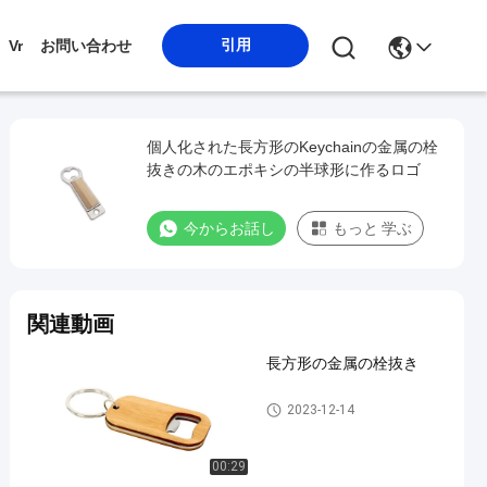
引用
Vr
お問い合わせ
個人化された長方形のKeychainの金属の栓
抜きの木のエポキシの半球形に作るロゴ
今からお話し
もっと 学ぶ
関連動画
長方形の金属の栓抜き
金属の栓抜き
2023-12-14
00:29