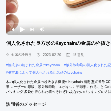
個人化された長方形のKeychainの金属の栓
金属の栓抜き
2023-02-20
45 意見
#
栓抜きの刻まれた金属のkeychain
#
紫外線印刷の個人化された記念品
#
長方形によって個人化される記念品のkeychains
木の個人化された金属の栓抜き多機能のKeychain 指定 型式番号 GC15
果 レーザーの彫版、紫外線印刷、エポキシに半球形に作ること Color
パッキング 多袋か折られた箱のそれぞれ;あなたのパッキングの方法は
訪問者のメッセージ