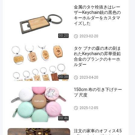
金属のタケ栓抜きはレー
ザーKeychain銃の黒色の
キーホルダーをカスタマ
イズした
金属の栓抜き
00:20
2023-02-20
タケ ブナの森の木の刻ま
れたKeychainの昇華亜鉛
合金のブランクのキーホ
ルダー
Keychainの木の彫版
00:38
2023-04-20
150cm 布の引き下げテー
プ 尺度
引き込み式の巻尺
2025-12-05
00:46
注文の家車のオフィス4.5